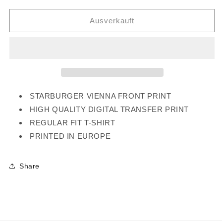
Menge
Menge
für
für
Ausverkauft
STARBURGER
STARBURGER
VIENNA
VIENNA
TEE
TEE
STARBURGER VIENNA FRONT PRINT
HIGH QUALITY DIGITAL TRANSFER PRINT
REGULAR FIT T-SHIRT
PRINTED IN EUROPE
Share